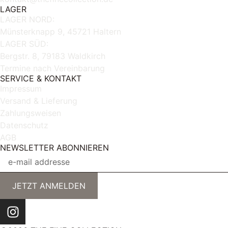
LAGER
LAGER NORD:
Münsterknapp 9, 45721 Haltern
LAGER SÜD:
Bergstr. 8, 79183 Waldkirch
Termine nach Vereinbarung
SERVICE & KONTAKT
Impressum
Versand & Lieferung
Zahlungsweisen
Datenschutz
AGB
NEWSLETTER ABONNIEREN
JETZT ANMELDEN