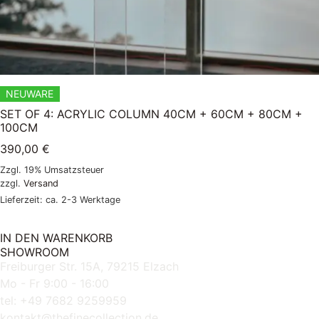
NEUWARE
SET OF 4: ACRYLIC COLUMN 40CM + 60CM + 80CM +
100CM
390,00
€
Zzgl. 19% Umsatzsteuer
zzgl.
Versand
Lieferzeit: ca. 2-3 Werktage
IN DEN WARENKORB
SHOWROOM
Freiburger Str. 15A, 79215 Elzach
Mo - Fr 9:00 - 16:00
tel: +49 7682 9259959
kontakt@thefinecollection.de