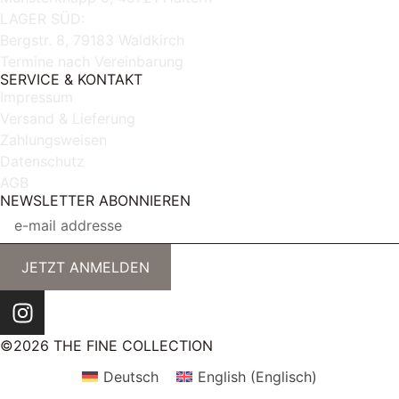
LAGER SÜD:
Bergstr. 8, 79183 Waldkirch
Termine nach Vereinbarung
SERVICE & KONTAKT
Impressum
Versand & Lieferung
Zahlungsweisen
Datenschutz
AGB
NEWSLETTER ABONNIEREN
JETZT ANMELDEN
©2026 THE FINE COLLECTION
Deutsch
English
(
Englisch
)