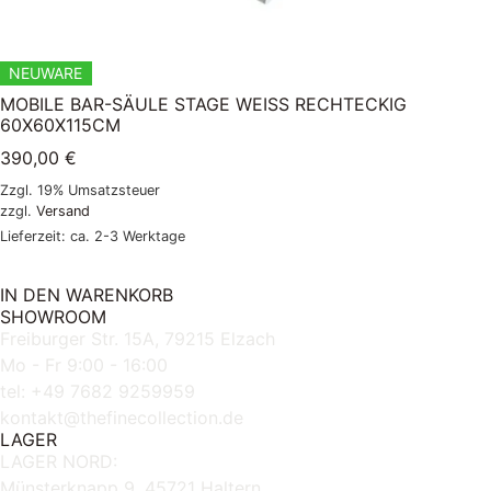
NEUWARE
MOBILE BAR-SÄULE STAGE WEISS RECHTECKIG 6
0X60X115CM
390,00
€
Zzgl. 19% Umsatzsteuer
zzgl.
Versand
Lieferzeit: ca. 2-3 Werktage
IN DEN WARENKORB
SHOWROOM
Freiburger Str. 15A, 79215 Elzach
Mo - Fr 9:00 - 16:00
tel: +49 7682 9259959
kontakt@thefinecollection.de
LAGER
LAGER NORD:
Münsterknapp 9, 45721 Haltern