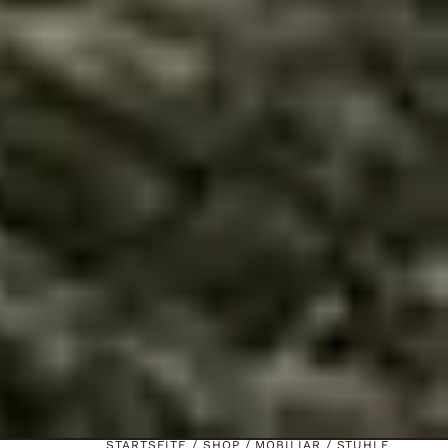
STARTSEITE
/
SHOP
/
MOBILIAR
/ STÜHLE