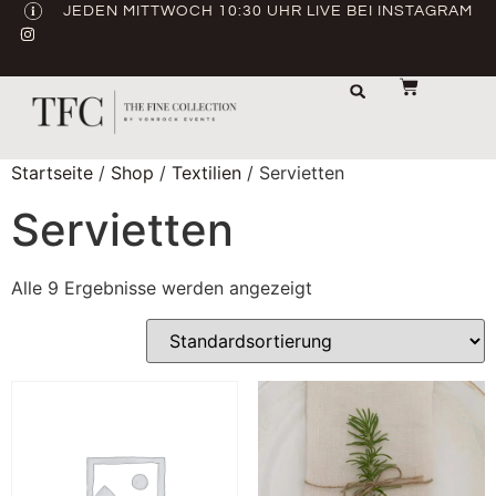
JEDEN MITTWOCH 10:30 UHR LIVE BEI INSTAGRAM
LAGER & TRANSPORT
ABVERKAUF / GEBRAUCHT
Startseite
/
Shop
/
Textilien
/ Servietten
Servietten
Alle 9 Ergebnisse werden angezeigt