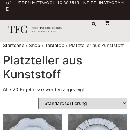
JEDEN MITTWOCH 10:30 UHR LIVE BEI INSTAGRAM
LAGER & TRANSPORT
ABVERKAUF / GEBRAUCHT
Startseite
/
Shop
/
Tabletop
/ Platzteller aus Kunststoff
Platzteller aus
Kunststoff
Alle 20 Ergebnisse werden angezeigt