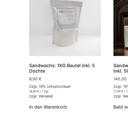
Sandwachs: 1KG Beutel inkl. 5
Sandw
Dochte
inkl. 
8,90
€
140,00
Zzgl. 19% Umsatzsteuer
Zzgl. 1
(
8,90
€
/ 1 kg)
(
7,00
€
/ 1
zzgl.
Versand
zzgl.
Ve
In den Warenkorb
Bald w