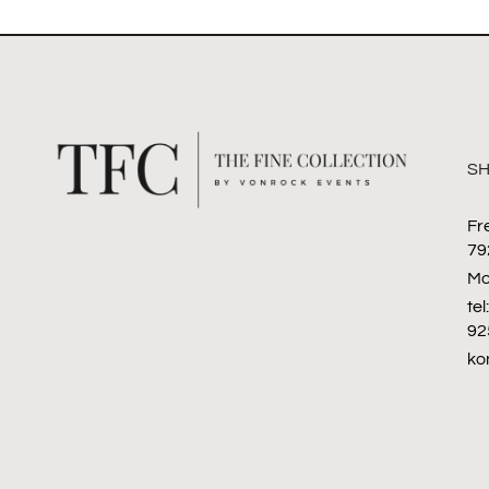
S
Fr
79
Mo
te
92
ko