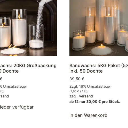
achs: 20KG Großpackung
Sandwachs: 5KG Paket (5
50 Dochte
inkl. 50 Dochte
€
39,50
€
9% Umsatzsteuer
Zzgl. 19% Umsatzsteuer
 kg)
(
7,90
€
/ 1 kg)
rsand
zzgl.
Versand
ab 12 nur
30,00
€
pro Stück.
ieder verfügbar
In den Warenkorb