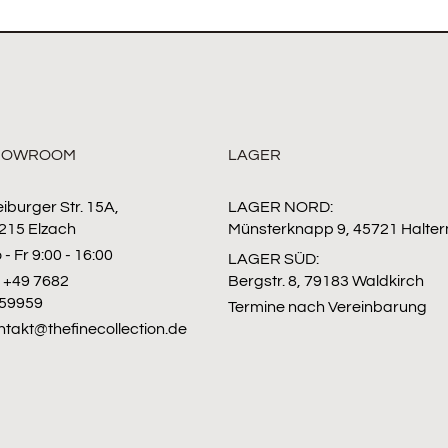
HOWROOM
LAGER
eiburger Str. 15A,
LAGER NORD:
215 Elzach
Münsterknapp 9, 45721 Halter
 - Fr 9:00 - 16:00
LAGER SÜD:
l: +49 7682
Bergstr. 8, 79183 Waldkirch
59959
Termine nach Vereinbarung
ntakt@thefinecollection.de