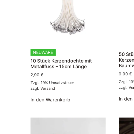
NEUWARE
50 St
Kerze
10 Stück Kerzendochte mit
Baumw
Metallfuss – 15cm Länge
9,90
€
2,90
€
Zzgl. 1
Zzgl. 19% Umsatzsteuer
zzgl.
Ve
zzgl.
Versand
In den
In den Warenkorb