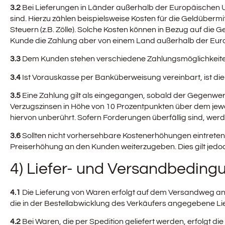
3.2
Bei Lieferungen in Länder außerhalb der Europäischen Uni
sind. Hierzu zählen beispielsweise Kosten für die Geldüber
Steuern (z.B. Zölle). Solche Kosten können in Bezug auf die 
Kunde die Zahlung aber von einem Land außerhalb der Eur
3.3
Dem Kunden stehen verschiedene Zahlungsmöglichkeiten
3.4
Ist Vorauskasse per Banküberweisung vereinbart, ist die 
3.5
Eine Zahlung gilt als eingegangen, sobald der Gegenwer
Verzugszinsen in Höhe von 10 Prozentpunkten über dem jewe
hiervon unberührt. Sofern Forderungen überfällig sind, we
3.6
Sollten nicht vorhersehbare Kostenerhöhungen eintreten 
Preiserhöhung an den Kunden weiterzugeben. Dies gilt jedo
4) Liefer- und Versandbeding
4.1
Die Lieferung von Waren erfolgt auf dem Versandweg an d
die in der Bestellabwicklung des Verkäufers angegebene Li
4.2
Bei Waren, die per Spedition geliefert werden, erfolgt di