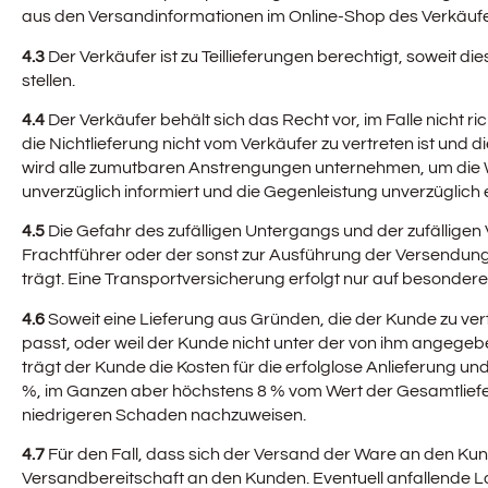
aus den Versandinformationen im Online-Shop des Verkäufers
4.3
Der Verkäufer ist zu Teillieferungen berechtigt, soweit di
stellen.
4.4
Der Verkäufer behält sich das Recht vor, im Falle nicht r
die Nichtlieferung nicht vom Verkäufer zu vertreten ist und
wird alle zumutbaren Anstrengungen unternehmen, um die Wa
unverzüglich informiert und die Gegenleistung unverzüglich e
4.5
Die Gefahr des zufälligen Untergangs und der zufällige
Frachtführer oder der sonst zur Ausführung der Versendung 
trägt. Eine Transportversicherung erfolgt nur auf besond
4.6
Soweit eine Lieferung aus Gründen, die der Kunde zu vert
passt, oder weil der Kunde nicht unter der von ihm angege
trägt der Kunde die Kosten für die erfolglose Anlieferung u
%, im Ganzen aber höchstens 8 % vom Wert der Gesamtliefe
niedrigeren Schaden nachzuweisen.
4.7
Für den Fall, dass sich der Versand der Ware an den Kund
Versandbereitschaft an den Kunden. Eventuell anfallende 