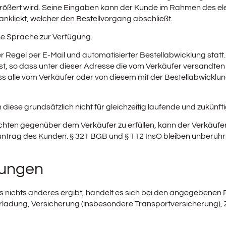
ergrößert wird. Seine Eingaben kann der Kunde im Rahmen des el
anklickt, welcher den Bestellvorgang abschließt.
he Sprache zur Verfügung.
Regel per E-Mail und automatisierter Bestellabwicklung statt. 
st, so dass unter dieser Adresse die vom Verkäufer versandt
ss alle vom Verkäufer oder von diesem mit der Bestellabwicklun
diese grundsätzlich nicht für gleichzeitig laufende und zukünf
ichten gegenüber dem Verkäufer zu erfüllen, kann der Verkäu
nzantrag des Kunden. § 321 BGB und § 112 InsO bleiben unberührt
gungen
nichts anderes ergibt, handelt es sich bei den angegebenen Pr
rladung, Versicherung (insbesondere Transportversicherung),