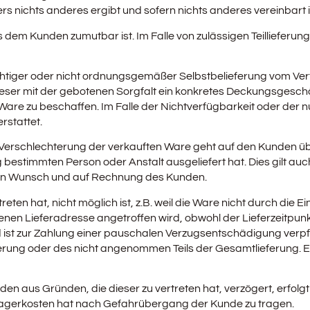
 nichts anderes ergibt und sofern nichts anderes vereinbart i
es dem Kunden zumutbar ist. Im Falle von zulässigen Teillieferu
ichtiger oder nicht ordnungsgemäßer Selbstbelieferung vom Vertr
 dieser mit der gebotenen Sorgfalt ein konkretes Deckungsgesch
re zu beschaffen. Im Falle der Nichtverfügbarkeit oder der nu
rstattet.
n Verschlechterung der verkauften Ware geht auf den Kunden ü
bestimmten Person oder Anstalt ausgeliefert hat. Dies gilt au
eren Wunsch und auf Rechnung des Kunden.
reten hat, nicht möglich ist, z.B. weil die Ware nicht durch d
benen Lieferadresse angetroffen wird, obwohl der Lieferzeitp
nd ist zur Zahlung einer pauschalen Verzugsentschädigung verpfl
rung oder des nicht angenommen Teils der Gesamtlieferung. E
en aus Gründen, die dieser zu vertreten hat, verzögert, erfol
Lagerkosten hat nach Gefahrübergang der Kunde zu tragen.