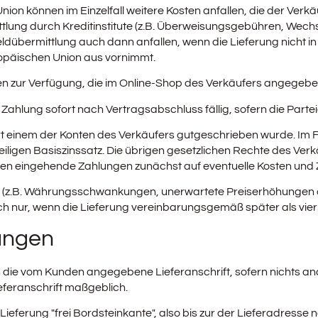
on können im Einzelfall weitere Kosten anfallen, die der Verkä
mittlung durch Kreditinstitute (z.B. Überweisungsgebühren, We
Geldübermittlung auch dann anfallen, wenn die Lieferung nicht 
opäischen Union aus vornimmt.
 zur Verfügung, die im Online-Shop des Verkäufers angegeb
Zahlung sofort nach Vertragsabschluss fällig, sofern die Partei
t einem der Konten des Verkäufers gutgeschrieben wurde. Im 
iligen Basiszinssatz. Die übrigen gesetzlichen Rechte des Ver
rden eingehende Zahlungen zunächst auf eventuelle Kosten und 
(z.B. Währungsschwankungen, unerwartete Preiserhöhungen der 
ch nur, wenn die Lieferung vereinbarungsgemäß später als vier
ungen
ie vom Kunden angegebene Lieferanschrift, sofern nichts ander
eferanschrift maßgeblich.
e Lieferung "frei Bordsteinkante", also bis zur der Lieferadress