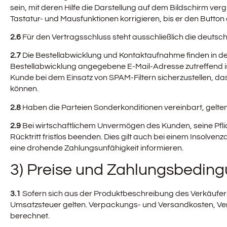
sein, mit deren Hilfe die Darstellung auf dem Bildschirm v
Tastatur- und Mausfunktionen korrigieren, bis er den Button 
2.6
Für den Vertragsschluss steht ausschließlich die deutsc
2.7
Die Bestellabwicklung und Kontaktaufnahme finden in der 
Bestellabwicklung angegebene E-Mail-Adresse zutreffend i
Kunde bei dem Einsatz von SPAM-Filtern sicherzustellen, da
können.
2.8
Haben die Parteien Sonderkonditionen vereinbart, gelten 
2.9
Bei wirtschaftlichem Unvermögen des Kunden, seine Pfl
Rücktritt fristlos beenden. Dies gilt auch bei einem Insolve
eine drohende Zahlungsunfähigkeit informieren.
3) Preise und Zahlungsbedin
3.1
Sofern sich aus der Produktbeschreibung des Verkäufers 
Umsatzsteuer gelten. Verpackungs- und Versandkosten, Ve
berechnet.