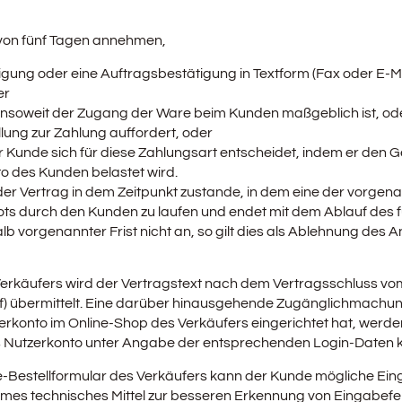
von fünf Tagen annehmen,
gung oder eine Auftragsbestätigung in Textform (Fax oder E-Ma
er
i insoweit der Zugang der Ware beim Kunden maßgeblich ist, od
ung zur Zahlung auffordert, oder
r Kunde sich für diese Zahlungsart entscheidet, indem er den
to des Kunden belastet wird.
 Vertrag in dem Zeitpunkt zustande, in dem eine der vorgenannt
 durch den Kunden zu laufen und endet mit dem Ablauf des f
 vorgenannter Frist nicht an, so gilt dies als Ablehnung des 
s Verkäufers wird der Vertragstext nach dem Vertragsschluss
rief) übermittelt. Eine darüber hinausgehende Zugänglichmachun
rkonto im Online-Shop des Verkäufers eingerichtet hat, werden
Nutzerkonto unter Angabe der entsprechenden Login-Daten k
ne-Bestellformular des Verkäufers kann der Kunde mögliche E
sames technisches Mittel zur besseren Erkennung von Eingabef