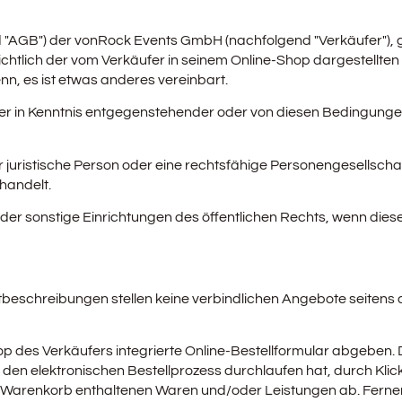
GB") der vonRock Events GmbH (nachfolgend "Verkäufer"), gelt
htlich der vom Verkäufer in seinem Online-Shop dargestellten 
, es ist etwas anderes vereinbart.
fer in Kenntnis entgegenstehender oder von diesen Bedingun
r juristische Person oder eine rechtsfähige Personengesellsch
handelt.
 sonstige Einrichtungen des öffentlichen Rechts, wenn diese b
tbeschreibungen stellen keine verbindlichen Angebote seitens
p des Verkäufers integrierte Online-Bestellformular abgeben
 den elektronischen Bestellprozess durchlaufen hat, durch Kli
 im Warenkorb enthaltenen Waren und/oder Leistungen ab. Fer