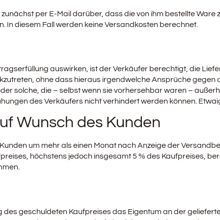
unächst per E-Mail darüber, dass die von ihm bestellte Ware z
 In diesem Fall werden keine Versandkosten berechnet.
ertragserfüllung auswirken, ist der Verkäufer berechtigt, die 
ückzutreten, ohne dass hieraus irgendwelche Ansprüche gegen 
oder solche, die – selbst wenn sie vorhersehbar waren – außer
hungen des Verkäufers nicht verhindert werden können. Etwai
 auf Wunsch des Kunden
Kunden um mehr als einen Monat nach Anzeige der Versandbere
preises, höchstens jedoch insgesamt 5 % des Kaufpreises, be
ommen.
g des geschuldeten Kaufpreises das Eigentum an der gelieferte