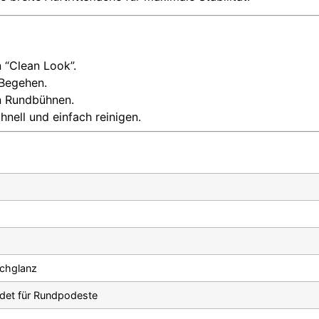
 “Clean Look”.
 Begehen.
an Rundbühnen.
hnell und einfach reinigen.
chglanz
det für Rundpodeste