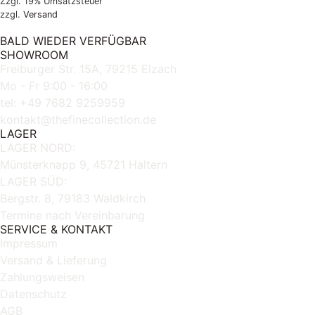
Zzgl. 19% Umsatzsteuer
zzgl.
Versand
BALD WIEDER VERFÜGBAR
SHOWROOM
Freiburger Str. 15A, 79215 Elzach
Mo - Fr 9:00 - 16:00
tel: +49 7682 9259959
kontakt@thefinecollection.de
LAGER
LAGER NORD:
Münsterknapp 9, 45721 Haltern
LAGER SÜD:
Bergstr. 8, 79183 Waldkirch
Termine nach Vereinbarung
SERVICE & KONTAKT
Impressum
Versand & Lieferung
Zahlungsweisen
Datenschutz
AGB