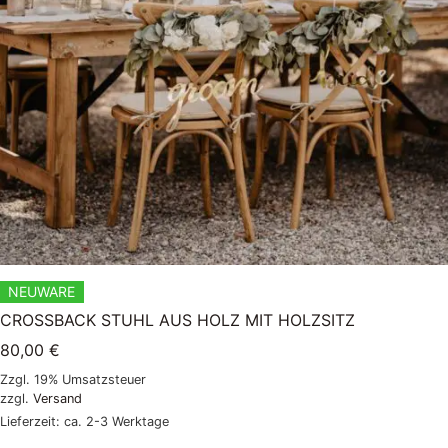
NEUWARE
CROSSBACK STUHL AUS HOLZ MIT HOLZSITZ
80,00
€
Zzgl. 19% Umsatzsteuer
zzgl.
Versand
Lieferzeit: ca. 2-3 Werktage