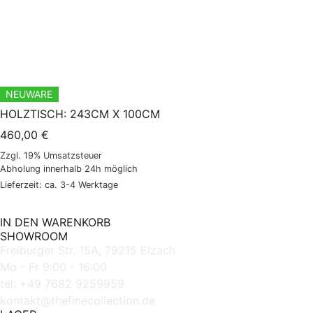
NEUWARE
HOLZTISCH: 243CM X 100CM
460,00
€
Zzgl. 19% Umsatzsteuer
Abholung innerhalb 24h möglich
Lieferzeit: ca. 3-4 Werktage
IN DEN WARENKORB
SHOWROOM
Freiburger Str. 15A, 79215 Elzach
Mo - Fr 9:00 - 16:00
tel: +49 7682 9259959
kontakt@thefinecollection.de