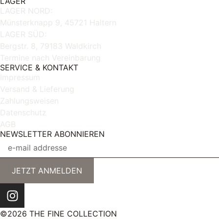
LAGER
LAGER NORD:
Münsterknapp 9, 45721 Haltern
LAGER SÜD:
Bergstr. 8, 79183 Waldkirch
Termine nach Vereinbarung
SERVICE & KONTAKT
Impressum
Versand & Lieferung
Zahlungsweisen
Datenschutz
AGB
NEWSLETTER ABONNIEREN
JETZT ANMELDEN
©2026 THE FINE COLLECTION