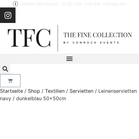
Jeden Mittwoch 10:30 Uhr live bei Instagram
Startseite
/
Shop
/
Textilien
/
Servietten
/ Leinenservietten
navy / dunkelblau 50x50cm