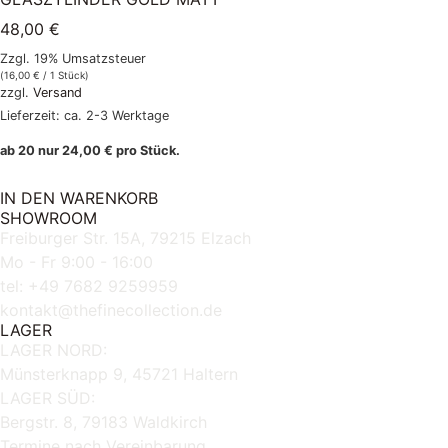
48,00
€
Zzgl. 19% Umsatzsteuer
(
16,00
€
/ 1 Stück)
zzgl.
Versand
Lieferzeit: ca. 2-3 Werktage
ab 20 nur
24,00
€
pro Stück.
IN DEN WARENKORB
SHOWROOM
Freiburger Str. 15A, 79215 Elzach
Mo - Fr 9:00 - 16:00
tel: +49 7682 9259959
kontakt@thefinecollection.de
LAGER
LAGER NORD:
Münsterknapp 9, 45721 Haltern
LAGER SÜD:
Bergstr. 8, 79183 Waldkirch
Termine nach Vereinbarung