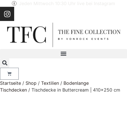
Jeden Mittwoch 10:30 Uhr live bei Instagram
Startseite
/
Shop
/
Textilien
/
Bodenlange
Tischdecken
/ Tischdecke in Buttercream | 410×250 cm