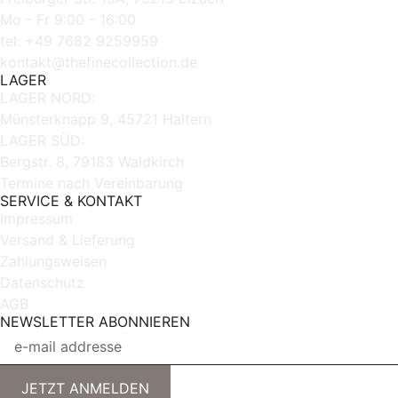
Mo - Fr 9:00 - 16:00
tel: +49 7682 9259959
kontakt@thefinecollection.de
LAGER
LAGER NORD:
Münsterknapp 9, 45721 Haltern
LAGER SÜD:
Bergstr. 8, 79183 Waldkirch
Termine nach Vereinbarung
SERVICE & KONTAKT
Impressum
Versand & Lieferung
Zahlungsweisen
Datenschutz
AGB
NEWSLETTER ABONNIEREN
JETZT ANMELDEN