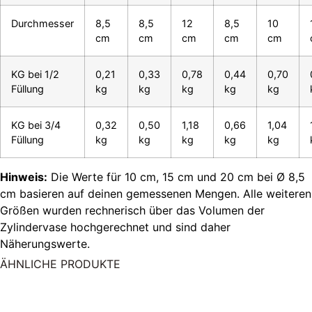
Durchmesser
8,5
8,5
12
8,5
10
cm
cm
cm
cm
cm
KG bei 1/2
0,21
0,33
0,78
0,44
0,70
Füllung
kg
kg
kg
kg
kg
KG bei 3/4
0,32
0,50
1,18
0,66
1,04
Füllung
kg
kg
kg
kg
kg
Hinweis:
Die Werte für 10 cm, 15 cm und 20 cm bei Ø 8,5
cm basieren auf deinen gemessenen Mengen. Alle weiteren
Größen wurden rechnerisch über das Volumen der
Zylindervase hochgerechnet und sind daher
Näherungswerte.
ÄHNLICHE PRODUKTE