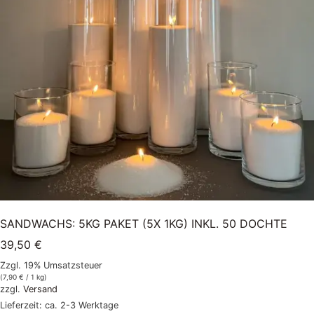
SANDWACHS: 5KG PAKET (5X 1KG) INKL. 50 DOCHTE
39,50
€
Zzgl. 19% Umsatzsteuer
(
7,90
€
/ 1 kg)
zzgl.
Versand
Lieferzeit: ca. 2-3 Werktage