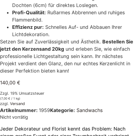
Dochten (6cm) für direktes Loslegen.
Profi-Qualität:
Rußarmes Abbrennen und ruhiges
Flammenbild.
Effizienz pur:
Schnelles Auf- und Abbauen Ihrer
Lichtdekoration.
Setzen Sie auf Zuverlässigkeit und Ästhetik.
Bestellen Sie
jetzt den Kerzensand 20kg
und erleben Sie, wie einfach
professionelle Lichtgestaltung sein kann. Ihr nächstes
Projekt verdient den Glanz, den nur echtes Kerzenlicht in
dieser Perfektion bieten kann!
140,00
€
Zzgl. 19% Umsatzsteuer
(
7,00
€
/ 1 kg)
zzgl.
Versand
Artikelnummer:
1959
Kategorie:
Sandwachs
Nicht vorrätig
Jeder Dekorateur und Florist kennt das Problem: Nach
einem großen Event oder einer Traumhochzeit verbringt