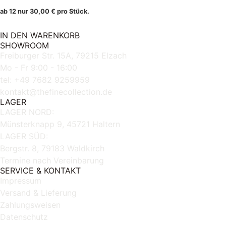
ab 12 nur
30,00
€
pro Stück.
IN DEN WARENKORB
SHOWROOM
Freiburger Str. 15A, 79215 Elzach
Mo - Fr 9:00 - 16:00
tel: +49 7682 9259959
kontakt@thefinecollection.de
LAGER
LAGER NORD:
Münsterknapp 9, 45721 Haltern
LAGER SÜD:
Bergstr. 8, 79183 Waldkirch
Termine nach Vereinbarung
SERVICE & KONTAKT
Impressum
Versand & Lieferung
Zahlungsweisen
Datenschutz