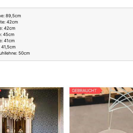
he: 89,5cm
ite: 42cm
fe: 42cm
e: 45cm
te: 41cm
e: 41,5cm
tuhllehne: 50cm
GEBRAUCHT