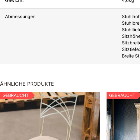
Gewicht:
4,6kg
Abmessungen:
Stuhlhö
Stuhlbre
Stuhltie
Sitzhöh
Sitzbrei
Sitztief
Breite S
ÄHNLICHE PRODUKTE
GEBRAUCHT
GEBRAUCHT