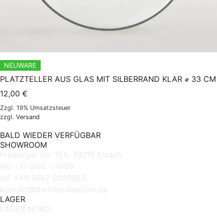
NEUWARE
PLATZTELLER AUS GLAS MIT SILBERRAND KLAR ⌀ 33 CM
12,00
€
Zzgl. 19% Umsatzsteuer
zzgl.
Versand
BALD WIEDER VERFÜGBAR
SHOWROOM
Freiburger Str. 15A, 79215 Elzach
Mo - Fr 9:00 - 16:00
tel: +49 7682 9259959
kontakt@thefinecollection.de
LAGER
LAGER NORD: