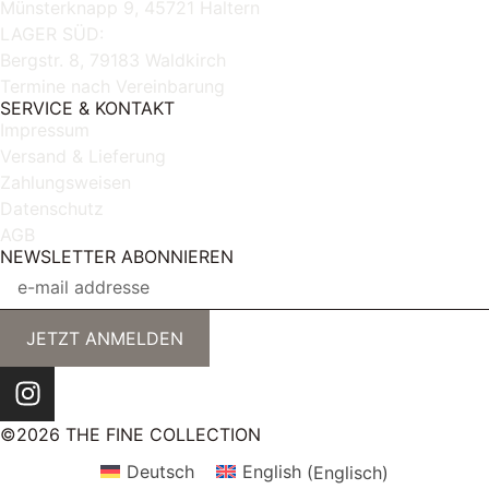
Münsterknapp 9, 45721 Haltern
LAGER SÜD:
Bergstr. 8, 79183 Waldkirch
Termine nach Vereinbarung
SERVICE & KONTAKT
Impressum
Versand & Lieferung
Zahlungsweisen
Datenschutz
AGB
NEWSLETTER ABONNIEREN
JETZT ANMELDEN
©2026 THE FINE COLLECTION
Deutsch
English
(
Englisch
)