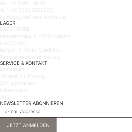
Mo - Fr 9:00 - 16:00
tel: +49 7682 9259959
kontakt@thefinecollection.de
LAGER
LAGER NORD:
Münsterknapp 9, 45721 Haltern
LAGER SÜD:
Bergstr. 8, 79183 Waldkirch
Termine nach Vereinbarung
SERVICE & KONTAKT
Impressum
Versand & Lieferung
Zahlungsweisen
Datenschutz
AGB
NEWSLETTER ABONNIEREN
JETZT ANMELDEN