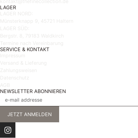
kontakt@thefinecollection.de
LAGER
LAGER NORD:
Münsterknapp 9, 45721 Haltern
LAGER SÜD:
Bergstr. 8, 79183 Waldkirch
Termine nach Vereinbarung
SERVICE & KONTAKT
Impressum
Versand & Lieferung
Zahlungsweisen
Datenschutz
AGB
NEWSLETTER ABONNIEREN
JETZT ANMELDEN