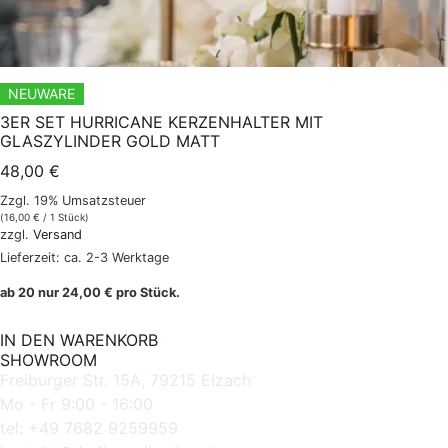
NEUWARE
3ER SET HURRICANE KERZENHALTER MIT
GLASZYLINDER GOLD MATT
48,00
€
Zzgl. 19% Umsatzsteuer
(
16,00
€
/ 1 Stück)
zzgl.
Versand
Lieferzeit: ca. 2-3 Werktage
ab 20 nur
24,00
€
pro Stück.
IN DEN WARENKORB
SHOWROOM
Freiburger Str. 15A, 79215 Elzach
Mo - Fr 9:00 - 16:00
tel: +49 7682 9259959