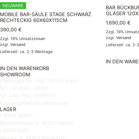
NEUWARE
BAR RÜCKBUF
GLÄSER 120
MOBILE BAR-SÄULE STAGE SCHWARZ
RECHTECKIG 60X60X115CM
1.690,00
€
390,00
€
Zzgl. 19% Umsatz
zzgl.
Versand
Zzgl. 19% Umsatzsteuer
zzgl.
Versand
Lieferzeit: ca. 2
Lieferzeit: ca. 2-3 Werktage
IN DEN WAR
IN DEN WARENKORB
SHOWROOM
Freiburger Str. 15A, 79215 Elzach
Mo - Fr 9:00 - 16:00
tel: +49 7682 9259959
kontakt@thefinecollection.de
LAGER
LAGER NORD:
Münsterknapp 9, 45721 Haltern
LAGER SÜD:
Bergstr. 8, 79183 Waldkirch