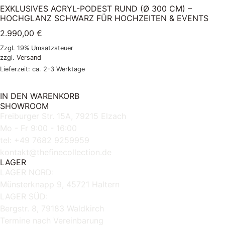
EXKLUSIVES ACRYL-PODEST RUND (Ø 300 CM) –
HOCHGLANZ SCHWARZ FÜR HOCHZEITEN & EVENTS
2.990,00
€
Zzgl. 19% Umsatzsteuer
zzgl.
Versand
Lieferzeit: ca. 2-3 Werktage
IN DEN WARENKORB
SHOWROOM
Freiburger Str. 15A, 79215 Elzach
Mo - Fr 9:00 - 16:00
tel: +49 7682 9259959
kontakt@thefinecollection.de
LAGER
LAGER NORD:
Münsterknapp 9, 45721 Haltern
LAGER SÜD:
Bergstr. 8, 79183 Waldkirch
Termine nach Vereinbarung