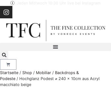
Jeden Mittwoch 10:30 Uhr live bei Instagram
Startseite
/
Shop
/
Mobiliar
/
Backdrops &
Podeste
/ Hochglanz Podest ⌀ 240 x 10cm aus Acryl
macchiato beige