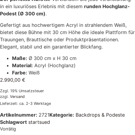
in ein luxuriöses Erlebnis mit diesem
runden Hochglanz-
Podest (Ø 300 cm)
.
Gefertigt aus hochwertigem Acryl in strahlendem Weiß,
bietet diese Bühne mit 30 cm Höhe die ideale Plattform für
Trauungen, Brauttische oder Produktpräsentationen.
Elegant, stabil und ein garantierter Blickfang.
Maße:
Ø 300 cm x H 30 cm
Material:
Acryl (Hochglanz)
Farbe:
Weiß
2.990,00
€
Zzgl. 19% Umsatzsteuer
zzgl.
Versand
Lieferzeit: ca. 2-3 Werktage
Artikelnummer:
2721
Kategorie:
Backdrops & Podeste
Schlagwort
startsued
Vorrätig