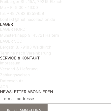
Freiburger Str. 15A, 79215 Elzach
Mo - Fr 9:00 - 16:00
tel: +49 7682 9259959
kontakt@thefinecollection.de
LAGER
LAGER NORD:
Münsterknapp 9, 45721 Haltern
LAGER SÜD:
Bergstr. 8, 79183 Waldkirch
Termine nach Vereinbarung
SERVICE & KONTAKT
Impressum
Versand & Lieferung
Zahlungsweisen
Datenschutz
AGB
NEWSLETTER ABONNIEREN
JETZT ANMELDEN