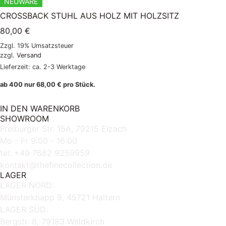
NEUWARE
CROSSBACK STUHL AUS HOLZ MIT HOLZSITZ
80,00
€
Zzgl. 19% Umsatzsteuer
zzgl.
Versand
Lieferzeit: ca. 2-3 Werktage
ab 400 nur
68,00
€
pro Stück.
IN DEN WARENKORB
SHOWROOM
Freiburger Str. 15A, 79215 Elzach
Mo - Fr 9:00 - 16:00
tel: +49 7682 9259959
kontakt@thefinecollection.de
LAGER
LAGER NORD:
Münsterknapp 9, 45721 Haltern
LAGER SÜD:
Bergstr. 8, 79183 Waldkirch