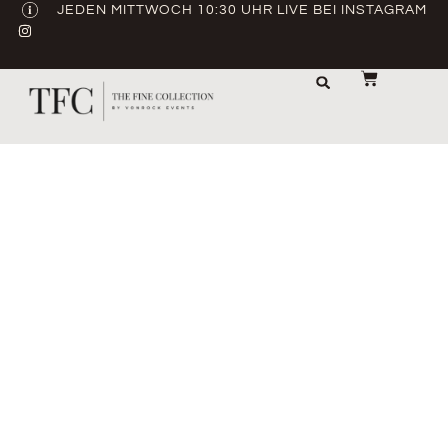
JEDEN MITTWOCH 10:30 UHR LIVE BEI INSTAGRAM
LAGER & TRANSPORT
ABVERKAUF / GEBRAUCHT