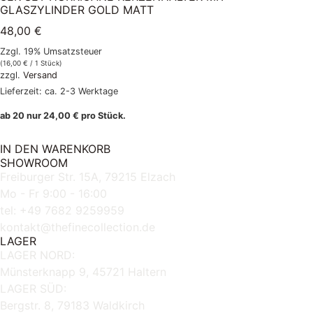
GLASZYLINDER GOLD MATT
48,00
€
Zzgl. 19% Umsatzsteuer
(
16,00
€
/ 1 Stück)
zzgl.
Versand
Lieferzeit: ca. 2-3 Werktage
ab 20 nur
24,00
€
pro Stück.
IN DEN WARENKORB
SHOWROOM
Freiburger Str. 15A, 79215 Elzach
Mo - Fr 9:00 - 16:00
tel: +49 7682 9259959
kontakt@thefinecollection.de
LAGER
LAGER NORD:
Münsterknapp 9, 45721 Haltern
LAGER SÜD:
Bergstr. 8, 79183 Waldkirch