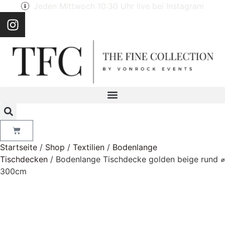
Jeden Mittwoch 10:30 Uhr live bei Instagram
Startseite
/
Shop
/
Textilien
/
Bodenlange
Tischdecken
/ Bodenlange Tischdecke golden beige rund ⌀
300cm