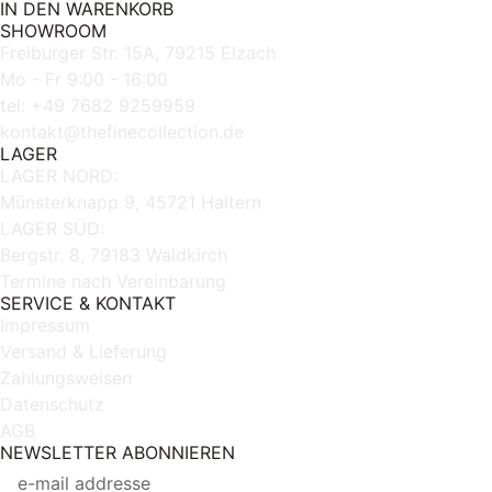
IN DEN WARENKORB
SHOWROOM
Freiburger Str. 15A, 79215 Elzach
Mo - Fr 9:00 - 16:00
tel: +49 7682 9259959
kontakt@thefinecollection.de
LAGER
LAGER NORD:
Münsterknapp 9, 45721 Haltern
LAGER SÜD:
Bergstr. 8, 79183 Waldkirch
Termine nach Vereinbarung
SERVICE & KONTAKT
Impressum
Versand & Lieferung
Zahlungsweisen
Datenschutz
AGB
NEWSLETTER ABONNIEREN