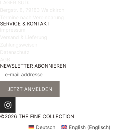
LAGER SÜD:
Bergstr. 8, 79183 Waldkirch
Termine nach Vereinbarung
SERVICE & KONTAKT
Impressum
Versand & Lieferung
Zahlungsweisen
Datenschutz
AGB
NEWSLETTER ABONNIEREN
JETZT ANMELDEN
©2026 THE FINE COLLECTION
Deutsch
English
(
Englisch
)