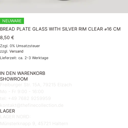
NEUWARE
BREAD PLATE GLASS WITH SILVER RIM CLEAR ⌀16 CM
8,50
€
Zzgl. 0% Umsatzsteuer
zzgl.
Versand
Lieferzeit: ca. 2-3 Werktage
IN DEN WARENKORB
SHOWROOM
Freiburger Str. 15A, 79215 Elzach
Mo - Fr 9:00 - 16:00
tel: +49 7682 9259959
kontakt@thefinecollection.de
LAGER
LAGER NORD:
Münsterknapp 9, 45721 Haltern