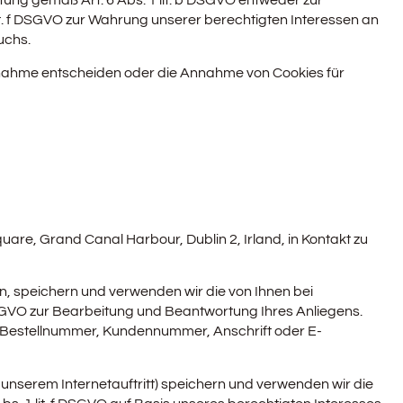
ung gemäß Art. 6 Abs. 1 lit. b DSGVO entweder zur
 lit. f DSGVO zur Wahrung unserer berechtigten Interessen an
uchs.
Annahme entscheiden oder die Annahme von Cookies für
re, Grand Canal Harbour, Dublin 2, Irland, in Kontakt zu
en, speichern und verwenden wir die von Ihnen bei
DSGVO zur Bearbeitung und Beantwortung Ihres Anliegens.
 (Bestellnummer, Kundennummer, Anschrift oder E-
nserem Internetauftritt) speichern und verwenden wir die