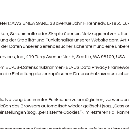
bieters: AWS EMEA SARL, 38 avenue John F. Kennedy, L-1855 
n, Seiteninhalte oder Skripte über ein Netz regional verteilter 
 der Stabilität und Funktionalität unserer Website gem. Art. 6
er Daten unserer Seitenbesucher sicherstellt und eine unbere
ices, Inc., 410 Terry Avenue North, Seattle, WA 98109, USA
r dem EU-US-Datenschutzrahmen (EU-US Data Privacy Framework
die Einhaltung des europäischen Datenschutzniveaus sicherst
ie Nutzung bestimmter Funktionen zu ermöglichen, verwenden wi
eßen des Browsers automatisch wieder gelöscht (sog. „Session-
tellungen (sog. „persistente Cookies“). Im letzteren Fall könn