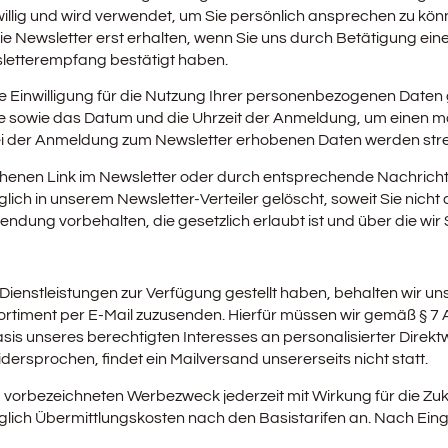
eiwillig und wird verwendet, um Sie persönlich ansprechen zu k
 Sie Newsletter erst erhalten, wenn Sie uns durch Betätigung 
wsletterempfang bestätigt haben.
hre Einwilligung für die Nutzung Ihrer personenbezogenen Daten g
se sowie das Datum und die Uhrzeit der Anmeldung, um einen m
s bei der Anmeldung zum Newsletter erhobenen Daten werden s
ehenen Link im Newsletter oder durch entsprechende Nachrich
h in unserem Newsletter-Verteiler gelöscht, soweit Sie nicht a
ng vorbehalten, die gesetzlich erlaubt ist und über die wir Si
ienstleistungen zur Verfügung gestellt haben, behalten wir u
ortiment per E-Mail zuzusenden. Hierfür müssen wir gemäß § 7 
Basis unseres berechtigten Interesses an personalisierter Direk
rsprochen, findet ein Mailversand unsererseits nicht statt.
m vorbezeichneten Werbezweck jederzeit mit Wirkung für die Zu
ediglich Übermittlungskosten nach den Basistarifen an. Nach Ei