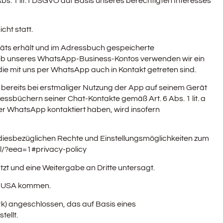
s. 1 lit. f DSGVO auf Basis unseres berechtigten Interesses
cht statt.
räts erhält und im Adressbuch gespeicherte
rieb unseres WhatsApp-Business-Kontos verwenden wir ein
e mit uns per WhatsApp auch in Kontakt getreten sind.
 bereits bei erstmaliger Nutzung der App auf seinem Gerät
üchern seiner Chat-Kontakte gemäß Art. 6 Abs. 1 lit. a
er WhatsApp kontaktiert haben, wird insofern
iesbezüglichen Rechte und Einstellungsmöglichkeiten zum
l
/?eea=1#privacy-policy
t und eine Weitergabe an Dritte untersagt.
en USA kommen.
) angeschlossen, das auf Basis eines
ellt.