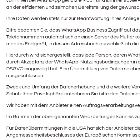
von Ihnen bei WhatsApp genutzte Mobilfunknummer sowie – fa
an der effizienten und zeitnahen Bereitstellung der gewünsc
Ihre Daten werden stets nur zur Beantwortung Ihres Anliegen
Bitte beachten Sie, dass WhatsApp Business Zugriff auf d
Telefonnummern automatisch an einen Server des Mutterkon
mobiles Endgerät, in dessen Adressbuch ausschließlich die
Hierdurch wird sichergestellt, dass jede Person, deren Wh
durch Akzeptanz der WhatsApp-Nutzungsbedingungen in die
DSGVO eingewilligt hat. Eine Übermittlung von Daten solch
ausgeschlossen.
Zweck und Umfang der Datenerhebung und die weitere Vera
Schutz Ihrer Privatsphäre entnehmen Sie bitte den Datens
Wir haben mit dem Anbieter einen Auftragsverarbeitungsver
Im Rahmen der oben genannten Verarbeitungen kann es zu 
Für Datenübermittlungen in die USA hat sich der Anbiete
Angemessenheitsbeschlusses der Europäischen Kommission 