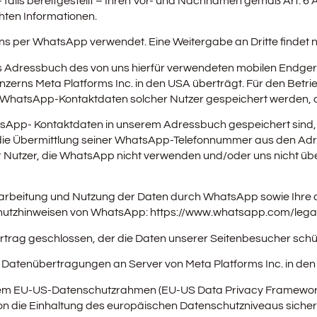
lls bereitgestellt – Ihren Vor- und Nachnamen gemäß Art. 6 Ab
hten Informationen.
s per WhatsApp verwendet. Eine Weitergabe an Dritte findet ni
as Adressbuch des von uns hierfür verwendeten mobilen Endge
zerns Meta Platforms Inc. in den USA überträgt. Für den Bet
 WhatsApp-Kontaktdaten solcher Nutzer gespeichert werden, di
atsApp- Kontaktdaten in unserem Adressbuch gespeichert sind,
 Übermittlung seiner WhatsApp-Telefonnummer aus den Adressb
er Nutzer, die WhatsApp nicht verwenden und/oder uns nicht üb
rbeitung und Nutzung der Daten durch WhatsApp sowie Ihre d
chutzhinweisen von WhatsApp:
https://www.whatsapp.com
/lega
trag geschlossen, der die Daten unserer Seitenbesucher schütz
Datenübertragungen an Server von Meta Platforms Inc. in d
r dem EU-US-Datenschutzrahmen (EU-US Data Privacy Framework
die Einhaltung des europäischen Datenschutzniveaus sicherst