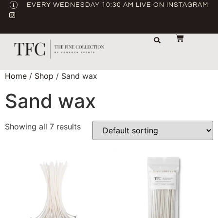
EVERY WEDNESDAY 10:30 AM LIVE ON INSTAGRAM
STORAGE & TRANSPORT
SALE / USED
CONTACT US
Home
/
Shop
/ Sand wax
Sand wax
Showing all 7 results