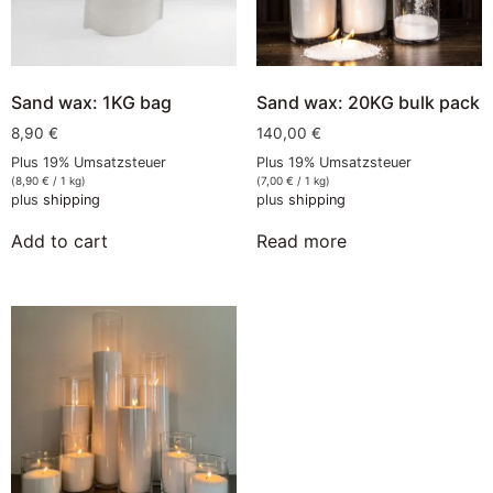
Sand wax: 1KG bag
Sand wax: 20KG bulk pack
8,90
€
140,00
€
Plus 19% Umsatzsteuer
Plus 19% Umsatzsteuer
(
8,90
€
/ 1 kg)
(
7,00
€
/ 1 kg)
plus
shipping
plus
shipping
Add to cart
Read more